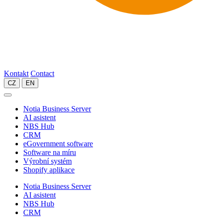
Kontakt
Contact
CZ
EN
Notia Business Server
AI asistent
NBS Hub
CRM
eGovernment software
Software na míru
Výrobní systém
Shopify aplikace
Notia Business Server
AI asistent
NBS Hub
CRM