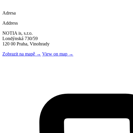
Adresa
Address
NOTIA is, s.r.o.
Londýnská 730/59
120 00 Praha, Vinohrady
Zobrazit na mapě →
View on map →