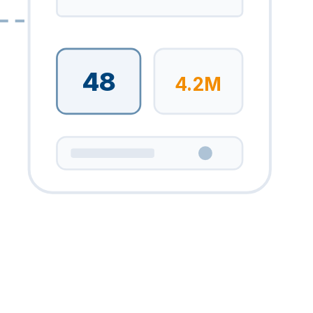
48
4.2M