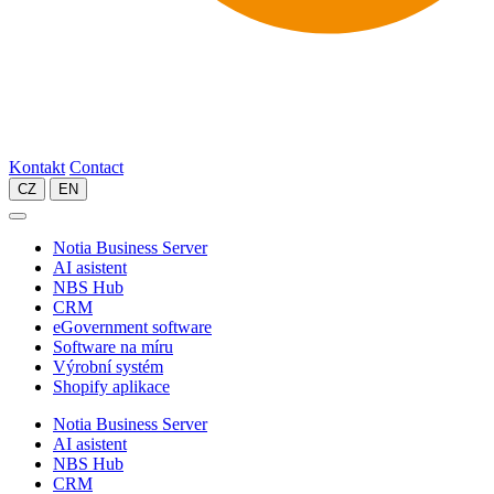
Kontakt
Contact
CZ
EN
Notia Business Server
AI asistent
NBS Hub
CRM
eGovernment software
Software na míru
Výrobní systém
Shopify aplikace
Notia Business Server
AI asistent
NBS Hub
CRM