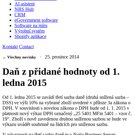
AI asistent
NBS Hub
CRM
eGovernment software
Software na míru
Výrobní systém
Shopify aplikace
Kontakt
Contact
· 25. prosince 2014
← Všechny novinky
Daň z přidané hodnoty od 1.
ledna 2015
Od 1. ledna 2015 se zavádí třetí sazba daně (druhá snížená sazba –
DSS) ve výši 10% na vybrané zboží uvedené v příloze 3a zákona o
DPH. V souvislosti s novelou zákona o DPH bude od 1. 1. 2015 v
platnosti nový výkaz DPH označený „25 5401 MFin 5401 – vzor č.
19“. Zboží s nově zavedenou druhou sníženou sazbou se bude ve
výkazu uvádět souhrnně na řádcích pro sníženou sazbu.
V návaznosti na třetí sazbu daně je v Notia Business Server