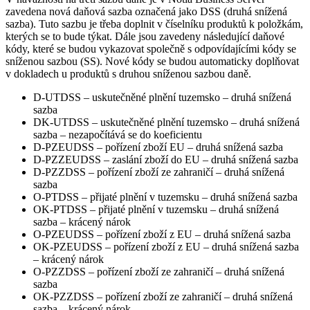
zavedena nová daňová sazba označená jako DSS (druhá snížená
sazba). Tuto sazbu je třeba doplnit v číselníku produktů k položkám,
kterých se to bude týkat. Dále jsou zavedeny následující daňové
kódy, které se budou vykazovat společně s odpovídajícími kódy se
sníženou sazbou (SS). Nové kódy se budou automaticky doplňovat
v dokladech u produktů s druhou sníženou sazbou daně.
D-UTDSS – uskutečněné plnění tuzemsko – druhá snížená
sazba
DK-UTDSS – uskutečněné plnění tuzemsko – druhá snížená
sazba – nezapočítává se do koeficientu
D-PZEUDSS – pořízení zboží EU – druhá snížená sazba
D-PZZEUDSS – zaslání zboží do EU – druhá snížená sazba
D-PZZDSS – pořízení zboží ze zahraničí – druhá snížená
sazba
O-PTDSS – přijaté plnění v tuzemsku – druhá snížená sazba
OK-PTDSS – přijaté plnění v tuzemsku – druhá snížená
sazba – krácený nárok
O-PZEUDSS – pořízení zboží z EU – druhá snížená sazba
OK-PZEUDSS – pořízení zboží z EU – druhá snížená sazba
– krácený nárok
O-PZZDSS – pořízení zboží ze zahraničí – druhá snížená
sazba
OK-PZZDSS – pořízení zboží ze zahraničí – druhá snížená
sazba – krácený nárok