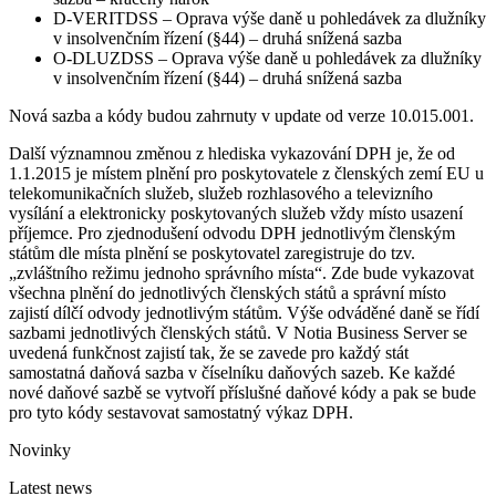
D-VERITDSS – Oprava výše daně u pohledávek za dlužníky
v insolvenčním řízení (§44) – druhá snížená sazba
O-DLUZDSS – Oprava výše daně u pohledávek za dlužníky
v insolvenčním řízení (§44) – druhá snížená sazba
Nová sazba a kódy budou zahrnuty v update od verze 10.015.001.
Další významnou změnou z hlediska vykazování DPH je, že od
1.1.2015 je místem plnění pro poskytovatele z členských zemí EU u
telekomunikačních služeb, služeb rozhlasového a televizního
vysílání a elektronicky poskytovaných služeb vždy místo usazení
příjemce. Pro zjednodušení odvodu DPH jednotlivým členským
státům dle místa plnění se poskytovatel zaregistruje do tzv.
„zvláštního režimu jednoho správního místa“. Zde bude vykazovat
všechna plnění do jednotlivých členských států a správní místo
zajistí dílčí odvody jednotlivým státům. Výše odváděné daně se řídí
sazbami jednotlivých členských států. V Notia Business Server se
uvedená funkčnost zajistí tak, že se zavede pro každý stát
samostatná daňová sazba v číselníku daňových sazeb. Ke každé
nové daňové sazbě se vytvoří příslušné daňové kódy a pak se bude
pro tyto kódy sestavovat samostatný výkaz DPH.
Novinky
Latest news