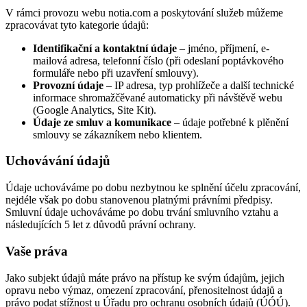
V rámci provozu webu notia.com a poskytování služeb můžeme
zpracovávat tyto kategorie údajů:
Identifikační a kontaktní údaje
– jméno, příjmení, e-
mailová adresa, telefonní číslo (při odeslaní poptávkového
formuláře nebo při uzavření smlouvy).
Provozní údaje
– IP adresa, typ prohlížeče a další technické
informace shromažčěvané automaticky při návštěvě webu
(Google Analytics, Site Kit).
Údaje ze smluv a komunikace
– údaje potřebné k plěnění
smlouvy se zákazníkem nebo klientem.
Uchovávání údajů
Údaje uchováváme po dobu nezbytnou ke splnění účelu zpracování,
nejdéle však po dobu stanovenou platnými právními předpisy.
Smluvní údaje uchováváme po dobu trvání smluvního vztahu a
následujících 5 let z důvodů právní ochrany.
Vaše práva
Jako subjekt údajů máte právo na přístup ke svým údajům, jejich
opravu nebo výmaz, omezení zpracování, přenositelnost údajů a
právo podat stížnost u Úřadu pro ochranu osobních údajů (ÚÓÚ).