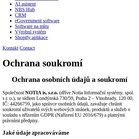
AI asistent
NBS Hub
CRM
eGovernment software
Software na míru
Výrobní systém
Shopify aplikace
Kontakt
Contact
Ochrana soukromí
Ochrana osobních údajů a soukromí
Společnost
NOTIA is, s.r.o.
(dříve Notia Informační systémy, spol.
s r. o.), se sídlem Londýnská 730/59, Praha 2 – Vinohrady, 120 00,
IČ: 44266759, jako správce osobních údajů, zavažuje chránit
soukromí uživatelů svých webových stránek, produktů a služeb v
souladu s nřízením GDPR (Nařízení EU 2016/679) a platnými
právními předpisy.
Jaké údaje zpracováváme