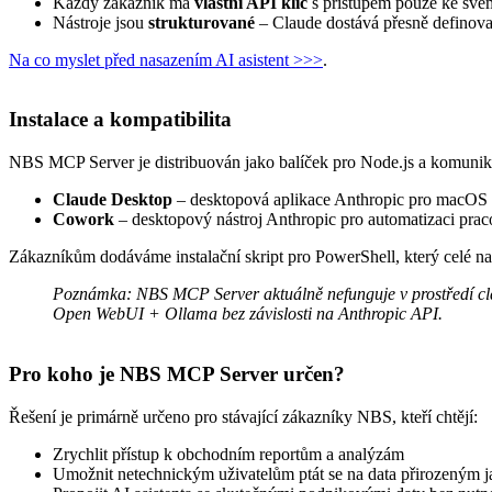
Každý zákazník má
vlastní API klíč
s přístupem pouze ke své
Nástroje jsou
strukturované
– Claude dostává přesně definova
Na co myslet před nasazením AI asistent >>>
.
Instalace a kompatibilita
NBS MCP Server je distribuován jako balíček pro Node.js a komunikuje
Claude Desktop
– desktopová aplikace Anthropic pro macO
Cowork
– desktopový nástroj Anthropic pro automatizaci pra
Zákazníkům dodáváme instalační skript pro PowerShell, který celé n
Poznámka: NBS MCP Server aktuálně nefunguje v prostředí claud
Open WebUI + Ollama bez závislosti na Anthropic API.
Pro koho je NBS MCP Server určen?
Řešení je primárně určeno pro stávající zákazníky NBS, kteří chtějí:
Zrychlit přístup k obchodním reportům a analýzám
Umožnit netechnickým uživatelům ptát se na data přirozeným 