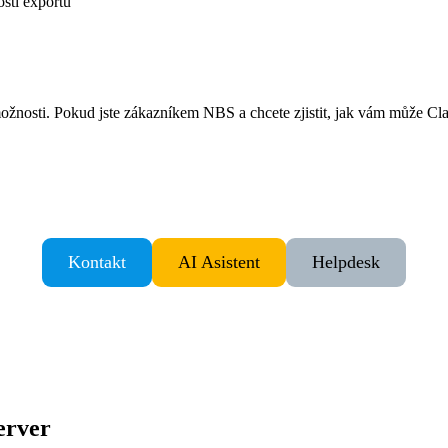
osti exportů
žnosti. Pokud jste zákazníkem NBS a chcete zjistit, jak vám může Clau
Kontakt
AI Asistent
Helpdesk
erver