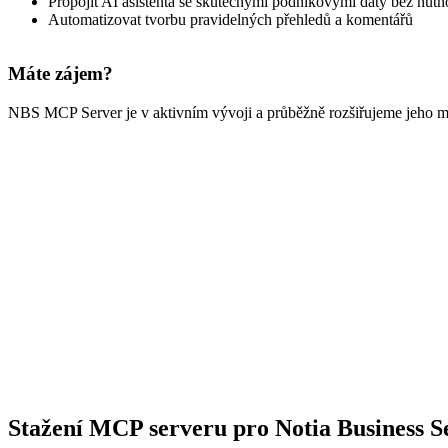
Propojit AI asistenta se skutečnými podnikovými daty bez nutn
Automatizovat tvorbu pravidelných přehledů a komentářů
Máte zájem?
NBS MCP Server je v aktivním vývoji a průběžně rozšiřujeme jeho mo
Stažení MCP serveru pro Notia Business S