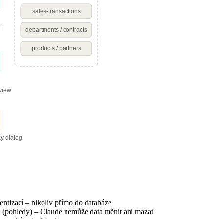
sales-transactions
T
departments / contracts
products / partners
view
ký dialog
entizací – nikoliv přímo do databáze
w
(pohledy) – Claude nemůže data měnit ani mazat