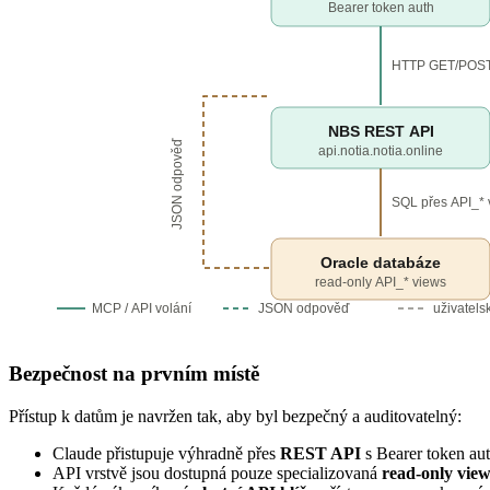
Bearer token auth
HTTP GET/POS
NBS REST API
JSON odpověď
api.notia.notia.online
SQL přes API_* 
Oracle databáze
read-only API_* views
MCP / API volání
JSON odpověď
uživatels
Bezpečnost na prvním místě
Přístup k datům je navržen tak, aby byl bezpečný a auditovatelný:
Claude přistupuje výhradně přes
REST API
s Bearer token aut
API vrstvě jsou dostupná pouze specializovaná
read-only vie