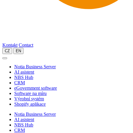
Kontakt
Contact
CZ
EN
Notia Business Server
AI asistent
NBS Hub
CRM
eGovernment software
Software na míru
Výrobní systém
Shopify aplikace
Notia Business Server
AI asistent
NBS Hub
CRM