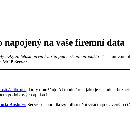
napojený na vaše firemní data
ly tržby za letošní první kvartál podle skupin produktů?“
– a on vám ok
 MCP Server
.
ostí Anthropic
, který umožňuje AI modelům – jako je Claude – bezpeč
ětem podnikových aplikací.
otia Business
Server)
– podnikový informační systém postavený na O