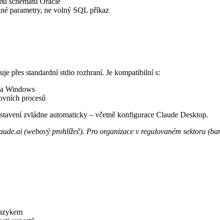
mu schématu Oracle
né parametry, ne volný SQL příkaz
 přes standardní stdio rozhraní. Je kompatibilní s:
S a Windows
covních procesů
astavení zvládne automaticky – včetně konfigurace Claude Desktop.
e.ai (webový prohlížeč). Pro organizace v regulovaném sektoru (bankovn
jazykem