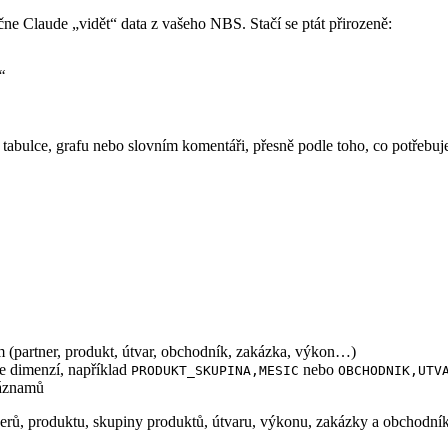
Claude „vidět“ data z vašeho NBS. Stačí se ptát přirozeně:
“
v tabulce, grafu nebo slovním komentáři, přesně podle toho, co potřebuj
m (partner, produkt, útvar, obchodník, zakázka, výkon…)
e dimenzí, například
nebo
PRODUKT_SKUPINA,MESIC
OBCHODNIK,UTV
záznamů
rtnerů, produktu, skupiny produktů, útvaru, výkonu, zakázky a obchodní