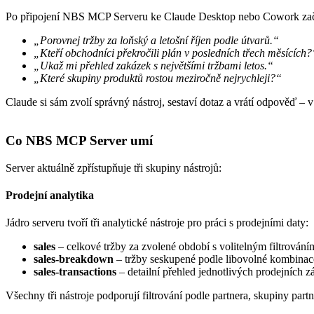
Po připojení NBS MCP Serveru ke Claude Desktop nebo Cowork začne 
„Porovnej tržby za loňský a letošní říjen podle útvarů.“
„Kteří obchodníci překročili plán v posledních třech měsících?
„Ukaž mi přehled zakázek s největšími tržbami letos.“
„Které skupiny produktů rostou meziročně nejrychleji?“
Claude si sám zvolí správný nástroj, sestaví dotaz a vrátí odpověď – 
Co NBS MCP Server umí
Server aktuálně zpřístupňuje tři skupiny nástrojů:
Prodejní analytika
Jádro serveru tvoří tři analytické nástroje pro práci s prodejními daty:
sales
– celkové tržby za zvolené období s volitelným filtrování
sales-breakdown
– tržby seskupené podle libovolné kombinac
sales-transactions
– detailní přehled jednotlivých prodejních 
Všechny tři nástroje podporují filtrování podle partnera, skupiny pa