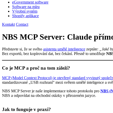
eGovernment software
Software na míru
Výrobní systém
Shopify aplikace
Kontakt
Contact
NBS MCP Server: Claude přímo 
Představte si, že se svého
asistenta umělé inteligence
zeptáte:
„Jaké by
Bez exportů, bez kopírování dat, bez čekání. Přesně to umožňuje
NBS
Co je MCP a proč na tom záleží?
MCP (Model Context Protocol) je otevřený standard vyvinutý společn
standardizované „USB rozhraní“ mezi světem umělé inteligence a sv
NBS MCP Server je naše implementace tohoto protokolu pro
NBS (N
NBS a odpovídat na obchodní otázky v přirozeném jazyce.
Jak to funguje v praxi?