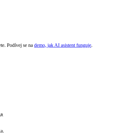
ete. Podívej se na
demo, jak AI asistent funguje
.
AR
ka.