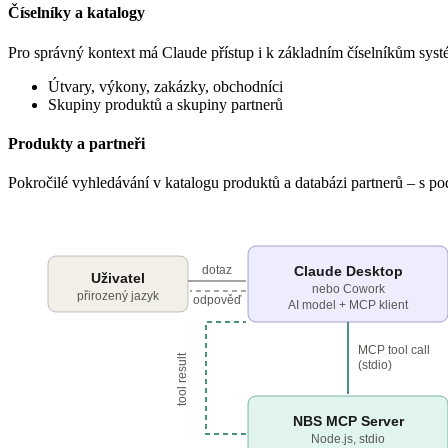
Číselníky a katalogy
Pro správný kontext má Claude přístup i k základním číselníkům syst
Útvary, výkony, zakázky, obchodníci
Skupiny produktů a skupiny partnerů
Produkty a partneři
Pokročilé vyhledávání v katalogu produktů a databázi partnerů – s pod
dotaz
Claude Desktop
Uživatel
nebo Cowork
přirozený jazyk
odpověď
AI model + MCP klient
MCP tool call
tool result
(stdio)
NBS MCP Server
Node.js, stdio