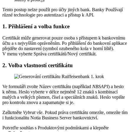
Tento postup nelze použít pro účty jiných bank. Banky Používají
různé technologie pro autentizaci a přístup k API.
1. Přihlášení a volba funkce
Certifikát může generovat pouze osoba s přístupem k bankovnímu
účtu a s nejvyšším oprávněním. Po přihlášení do bankovní aplikace
přejděte do nastavení (symbol ozubeného kola v horní liště).
V menu vyberte Správa certifikátů/Nový certifikát.
2. Volba vlastností certifikátu
Ve formuláři zvolte Název certifikátu (například
NBSAPI
) a heslo
k němu. Heslo vyberte v délce nejméně 12 znaků s kombinací
malých a velkých písmen, čísel a speciálních znaků. Heslo vepište
pro kontrolu znovu a zapamatujte si je.
Zaškrtněte
Vybrat vše
. Pokud práva certifikátu omezíte, omezíte tím
i funkcionalitu Notia Business Server bankovnictví.
Potvrďte souhlas s Produktovými podmínkami a klepněte