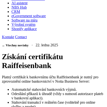
AI asistent
NBS Hub
CRM
eGovernment software
Software na míru
Výrobní systém
Shopify aplikace
Kontakt
Contact
· 22. ledna 2025
← Všechny novinky
Získání certifikátu
Raiffeisenbank
Platný certifikát k bankovnímu účtu Raiffeisenbank je nutný pro
zprovoznění online bankovnictví v Notia Business Server:
Automatické stahování bankovních výpisů.
Odesílání příkazů k úhradě (vždy s nutností autorizace plateb
v bankovní aplikaci).
Stahování transakcí v reálném čase (volitelně pro online
služby a prodej).