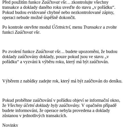
Před použitím funkce
Zaúčtovat vše…
zkontrolujte všechny
transakce a doklady daného roku uveďte do stavu „v pořádku“.
Pokud budou evidované chybné nebo nezkontrolované zápisy,
operaci nebude možné úspěšně dokončit.
Po kontrole otevřete modul
Účetnictví
, menu
Transakce
a zvolte
funkci
Zaúčtovat vše
.
Po zvolení funkce
Zaúčtovat vše…
budete upozorněni, že budou
doklady zaúčtovány doklady, pouze pokud jsou ve stavu „v
pořádku“ a vyzváni k výběru roku, který má být zaúčtován.
Výběrem z nabídky zadejte rok, který má být zaúčtován do deníku.
Pokud proběhne zaúčtování v pořádku objeví se informační okno,
že
Všechny účetní doklady byly zaúčtovány.
V opačném případě
budete informováni, že operace nebyla provedena a doklady
zůstanou v jednotlivých transakcích.
Novinky