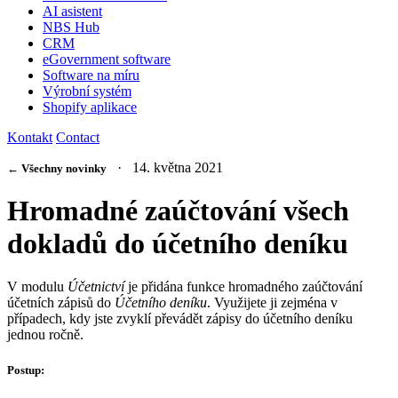
AI asistent
NBS Hub
CRM
eGovernment software
Software na míru
Výrobní systém
Shopify aplikace
Kontakt
Contact
· 14. května 2021
← Všechny novinky
Hromadné zaúčtování všech
dokladů do účetního deníku
V modulu
Účetnictví
je přidána funkce hromadného zaúčtování
účetních zápisů do
Účetního deníku
. Využijete ji zejména v
případech, kdy jste zvyklí převádět zápisy do účetního deníku
jednou ročně.
Postup: