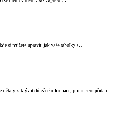
o lze měnit v menu: Jak zapnout…
 kde si můžete upravit, jak vaše tabulky a…
e někdy zakrývat důležité informace, proto jsem přidali…