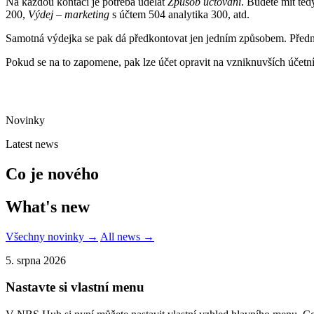
Na každou kontaci je potřeba udělat
Způsob účtování
. Budete mít ted
200,
Výdej – marketing
s účtem 504 analytika 300, atd.
Samotná výdejka se pak dá předkontovat jen jedním způsobem. Předno
Pokud se na to zapomene, pak lze účet opravit na vzniknuvších účetn
Novinky
Latest news
Co je nového
What's new
Všechny novinky →
All news →
5. srpna 2026
Nastavte si vlastní menu