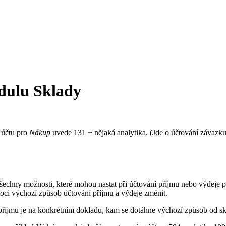
dulu Sklady
u účtu pro
Nákup
uvede 131 + nějaká analytika. (Jde o účtování závazku
všechny možnosti, které mohou nastat při účtování příjmu nebo výdeje p
ci výchozí způsob účtování příjmu a výdeje změnit.
příjmu je na konkrétním dokladu, kam se dotáhne výchozí způsob od s