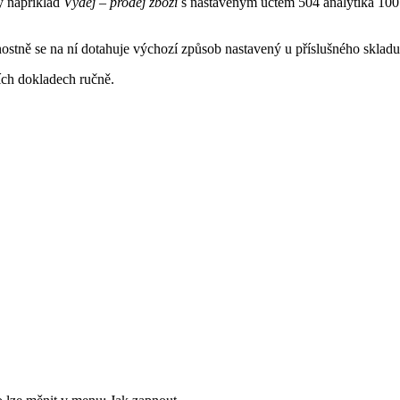
y například
Výdej – prodej zboží
s nastaveným účtem 504 analytika 100
stně se na ní dotahuje výchozí způsob nastavený u příslušného skladu 
ích dokladech ručně.