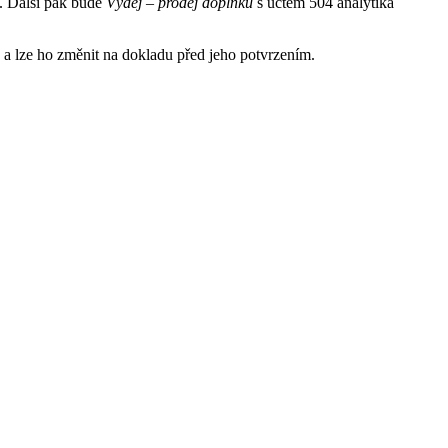
. Další pak bude
Výdej – prodej doplňků
s účtem 504 analytika
a lze ho změnit na dokladu před jeho potvrzením.