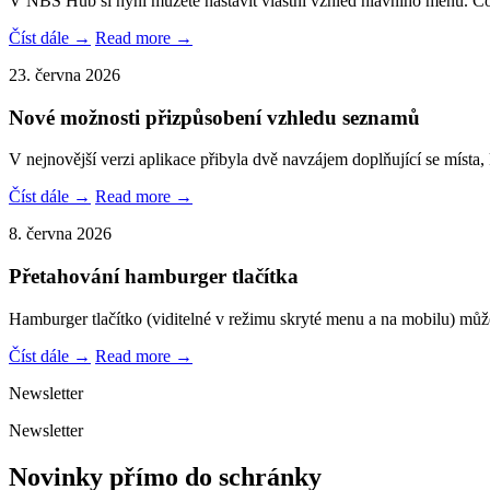
V NBS Hub si nyní můžete nastavit vlastní vzhled hlavního menu. C
Číst dále →
Read more →
23. června 2026
Nové možnosti přizpůsobení vzhledu seznamů
V nejnovější verzi aplikace přibyla dvě navzájem doplňující se místa,
Číst dále →
Read more →
8. června 2026
Přetahování hamburger tlačítka
Hamburger tlačítko (viditelné v režimu skryté menu a na mobilu) můž
Číst dále →
Read more →
Newsletter
Newsletter
Novinky přímo do schránky