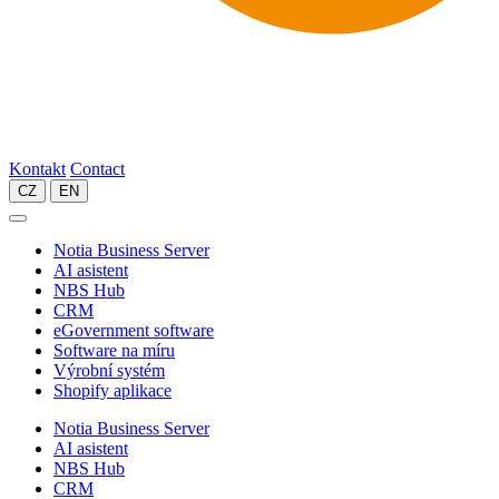
Kontakt
Contact
CZ
EN
Notia Business Server
AI asistent
NBS Hub
CRM
eGovernment software
Software na míru
Výrobní systém
Shopify aplikace
Notia Business Server
AI asistent
NBS Hub
CRM