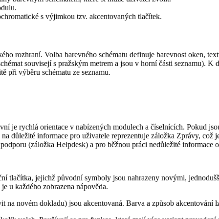
odulu.
chromatické s výjimkou tzv. akcentovaných tlačítek.
lského rozhraní. Volba barevného schématu definuje barevnost oken, text
hémat souvisejí s pražským metrem a jsou v horní části seznamu). K dis
itě při výběru schématu ze seznamu.
ní je rychlá orientace v nabízených modulech a číselnících. Pokud jsou
 důležité informace pro uživatele reprezentuje záložka Zprávy, což je
a podporu (záložka Helpdesk) a pro běžnou práci nedůležité informace o
í tlačítka, jejichž původní symboly jsou nahrazeny novými, jednoduš
íc je u každého zobrazena nápověda.
it na novém dokladu) jsou akcentovaná. Barva a způsob akcentování lze 