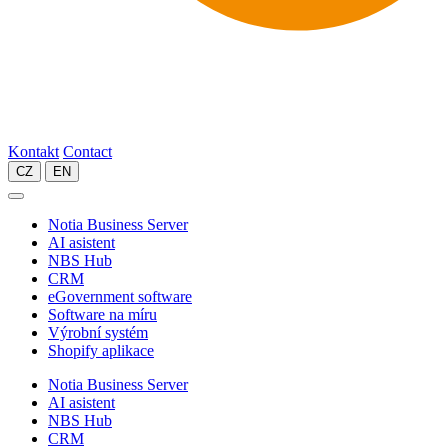
Kontakt
Contact
CZ
EN
Notia Business Server
AI asistent
NBS Hub
CRM
eGovernment software
Software na míru
Výrobní systém
Shopify aplikace
Notia Business Server
AI asistent
NBS Hub
CRM