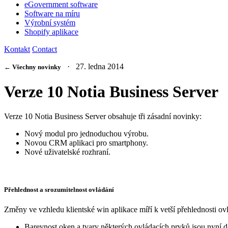
eGovernment software
Software na míru
Výrobní systém
Shopify aplikace
Kontakt
Contact
· 27. ledna 2014
← Všechny novinky
Verze 10 Notia Business Server
Verze 10 Notia Business Server obsahuje tři zásadní novinky:
Nový modul pro jednoduchou výrobu.
Novou CRM aplikaci pro smartphony.
Nové uživatelské rozhraní.
Přehlednost a srozumitelnost ovládání
Změny ve vzhledu klientské win aplikace míří k vetší přehlednosti ovl
Barevnost oken a tvary některých ovládacích prvků jsou nyní d