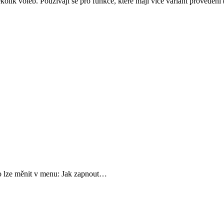
olik voleb. Používají se pro funkce, které mají více variant provedení
o lze měnit v menu: Jak zapnout…