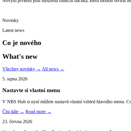
Novým prvkem jsou sdružená funkční tlačítka, která mohou otvírat něk
Novinky
Latest news
Co je nového
What's new
Všechny novinky →
All news →
5. srpna 2026
Nastavte si vlastní menu
V NBS Hub si nyní můžete nastavit vlastní vzhled hlavního menu. C
Číst dále →
Read more →
23. června 2026