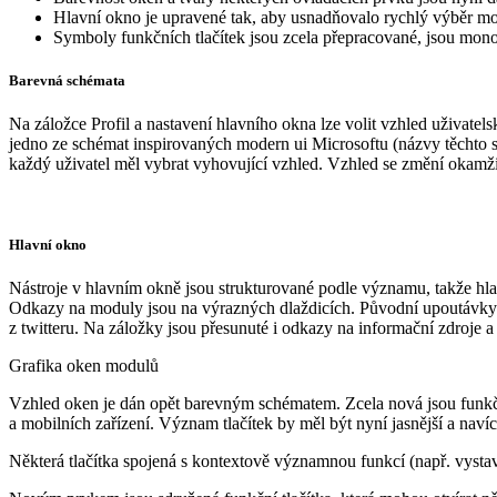
Hlavní okno je upravené tak, aby usnadňovalo rychlý výběr m
Symboly funkčních tlačítek jsou zcela přepracované, jsou mono
Barevná schémata
Na záložce Profil a nastavení hlavního okna lze volit vzhled uživate
jedno ze schémat inspirovaných modern ui Microsoftu (názvy těchto sc
každý uživatel měl vybrat vyhovující vzhled. Vzhled se změní okamž
Hlavní okno
Nástroje v hlavním okně jsou strukturované podle významu, takže hlav
Odkazy na moduly jsou na výrazných dlaždicích. Původní upoutávky na
z twitteru. Na záložky jsou přesunuté i odkazy na informační zdroje 
Grafika oken modulů
Vzhled oken je dán opět barevným schématem. Zcela nová jsou funkčn
a mobilních zařízení. Význam tlačítek by měl být nyní jasnější a nav
Některá tlačítka spojená s kontextově významnou funkcí (např. vystav