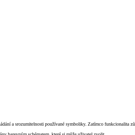
ádání a srozumitelnosti používané symboliky. Zatímco funkcionalita zůs
ány barevným schématem, které si může uživatel zvolit.