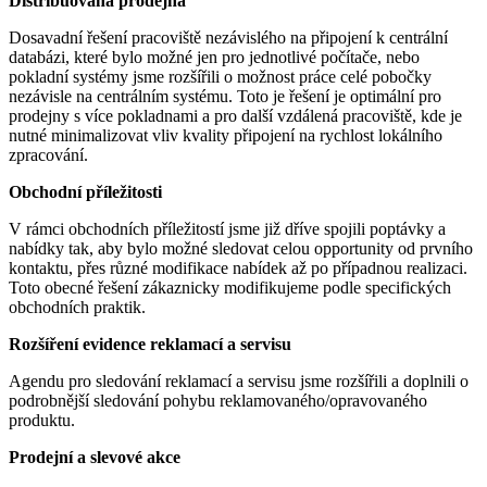
Distribuovaná prodejna
Dosavadní řešení pracoviště nezávislého na připojení k centrální
databázi, které bylo možné jen pro jednotlivé počítače, nebo
pokladní systémy jsme rozšířili o možnost práce celé pobočky
nezávisle na centrálním systému. Toto je řešení je optimální pro
prodejny s více pokladnami a pro další vzdálená pracoviště, kde je
nutné minimalizovat vliv kvality připojení na rychlost lokálního
zpracování.
Obchodní příležitosti
V rámci obchodních příležitostí jsme již dříve spojili poptávky a
nabídky tak, aby bylo možné sledovat celou opportunity od prvního
kontaktu, přes různé modifikace nabídek až po případnou realizaci.
Toto obecné řešení zákaznicky modifikujeme podle specifických
obchodních praktik.
Rozšíření evidence reklamací a servisu
Agendu pro sledování reklamací a servisu jsme rozšířili a doplnili o
podrobnější sledování pohybu reklamovaného/opravovaného
produktu.
Prodejní a slevové akce