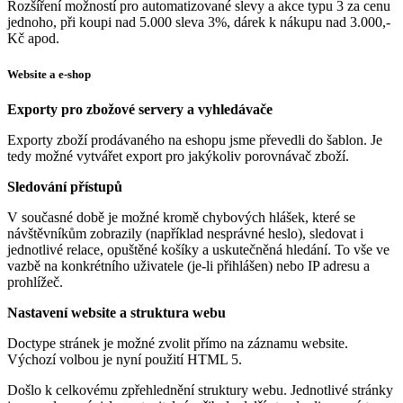
Rozšíření možností pro automatizované slevy a akce typu 3 za cenu
jednoho, při koupi nad 5.000 sleva 3%, dárek k nákupu nad 3.000,-
Kč apod.
Website a e-shop
Exporty pro zbožové servery a vyhledávače
Exporty zboží prodávaného na eshopu jsme převedli do šablon. Je
tedy možné vytvářet export pro jakýkoliv porovnávač zboží.
Sledování přístupů
V současné době je možné kromě chybových hlášek, které se
návštěvníkům zobrazily (například nesprávné heslo), sledovat i
jednotlivé relace, opuštěné košíky a uskutečněná hledání. To vše ve
vazbě na konkrétního uživatele (je-li přihlášen) nebo IP adresu a
prohlížeč.
Nastavení website a struktura webu
Doctype stránek je možné zvolit přímo na záznamu website.
Výchozí volbou je nyní použití HTML 5.
Došlo k celkovému zpřehlednění struktury webu. Jednotlivé stránky