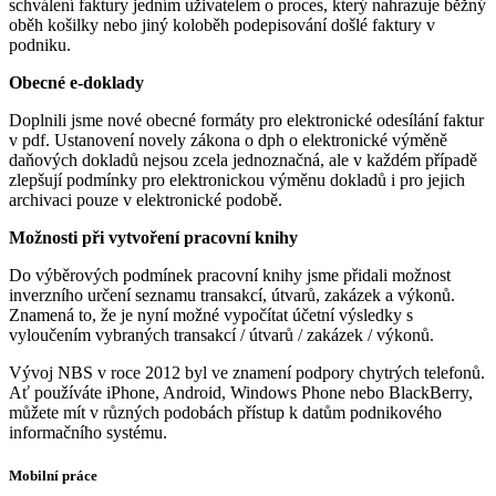
schválení faktury jedním uživatelem o proces, který nahrazuje běžný
oběh košilky nebo jiný koloběh podepisování došlé faktury v
podniku.
Obecné e-doklady
Doplnili jsme nové obecné formáty pro elektronické odesílání faktur
v pdf. Ustanovení novely zákona o dph o elektronické výměně
daňových dokladů nejsou zcela jednoznačná, ale v každém případě
zlepšují podmínky pro elektronickou výměnu dokladů i pro jejich
archivaci pouze v elektronické podobě.
Možnosti při vytvoření pracovní knihy
Do výběrových podmínek pracovní knihy jsme přidali možnost
inverzního určení seznamu transakcí, útvarů, zakázek a výkonů.
Znamená to, že je nyní možné vypočítat účetní výsledky s
vyloučením vybraných transakcí / útvarů / zakázek / výkonů.
Vývoj NBS v roce 2012 byl ve znamení podpory chytrých telefonů.
Ať používáte iPhone, Android, Windows Phone nebo BlackBerry,
můžete mít v různých podobách přístup k datům podnikového
informačního systému.
Mobilní práce