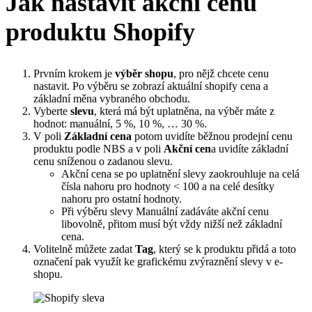
Jak nastavit akční cenu
produktu Shopify
Prvním krokem je
výběr shopu
, pro nějž chcete cenu
nastavit. Po výběru se zobrazí aktuální shopify cena a
základní měna vybraného obchodu.
Vyberte
slevu
, která má být uplatněna, na výběr máte z
hodnot: manuální, 5 %, 10 %, … 30 %.
V poli
Základní cena
potom uvidíte běžnou prodejní cenu
produktu podle NBS a v poli
Akční cen
a uvidíte základní
cenu sníženou o zadanou slevu.
Akční cena se po uplatnění slevy zaokrouhluje na celá
čísla nahoru pro hodnoty < 100 a na celé desítky
nahoru pro ostatní hodnoty.
Při výběru slevy Manuální zadáváte akční cenu
libovolně, přitom musí být vždy nižší než základní
cena.
Volitelně můžete zadat
Tag
, který se k produktu přidá a toto
označení pak využít ke grafickému zvýraznění slevy v e-
shopu.