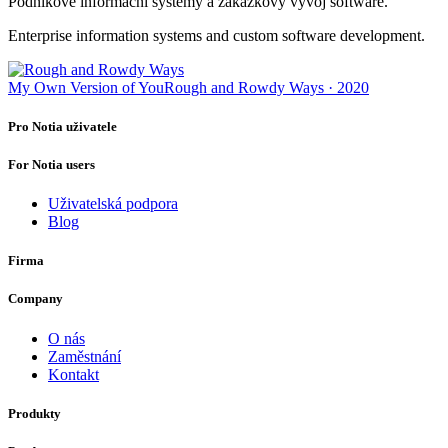
Podnikové informační systémy a zakázkový vývoj software.
Enterprise information systems and custom software development.
My Own Version of You
Rough and Rowdy Ways · 2020
Pro Notia uživatele
For Notia users
Uživatelská podpora
Blog
Firma
Company
O nás
Zaměstnání
Kontakt
Produkty