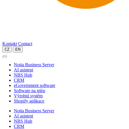
Kontakt
Contact
CZ
EN
Notia Business Server
AI asistent
NBS Hub
CRM
eGovernment software
Software na míru
Výrobní systém
Shopify aplikace
Notia Business Server
AI asistent
NBS Hub
CRM