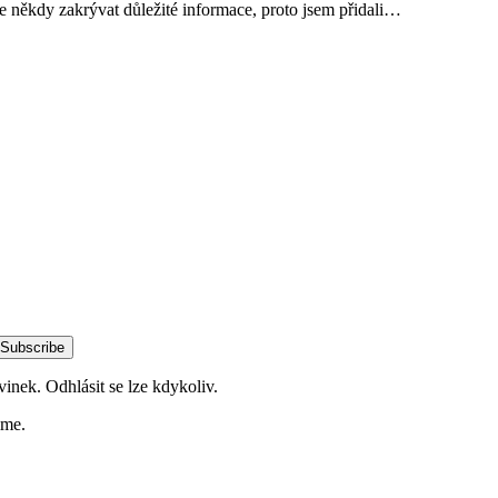
e někdy zakrývat důležité informace, proto jsem přidali…
Subscribe
vinek. Odhlásit se lze kdykoliv.
ime.