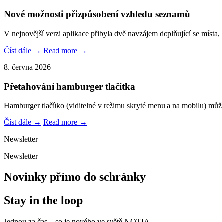
Nové možnosti přizpůsobení vzhledu seznamů
V nejnovější verzi aplikace přibyla dvě navzájem doplňující se místa,
Číst dále →
Read more →
8. června 2026
Přetahování hamburger tlačítka
Hamburger tlačítko (viditelné v režimu skryté menu a na mobilu) můž
Číst dále →
Read more →
Newsletter
Newsletter
Novinky přímo do schránky
Stay in the loop
Jednou za čas – co je nového ve světě NOTIA.