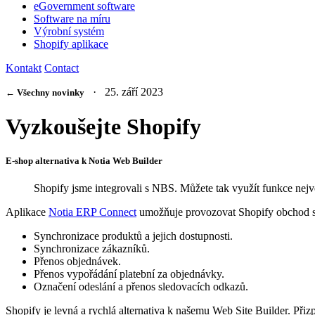
eGovernment software
Software na míru
Výrobní systém
Shopify aplikace
Kontakt
Contact
· 25. září 2023
← Všechny novinky
Vyzkoušejte Shopify
E-shop alternativa k Notia Web Builder
Shopify jsme integrovali s NBS. Můžete tak využít funkce nejv
Aplikace
Notia ERP Connect
umožňuje provozovat Shopify obchod sp
Synchronizace produktů a jejich dostupnosti.
Synchronizace zákazníků.
Přenos objednávek.
Přenos vypořádání platební za objednávky.
Označení odeslání a přenos sledovacích odkazů.
Shopify je levná a rychlá alternativa k našemu Web Site Builder. Přiz