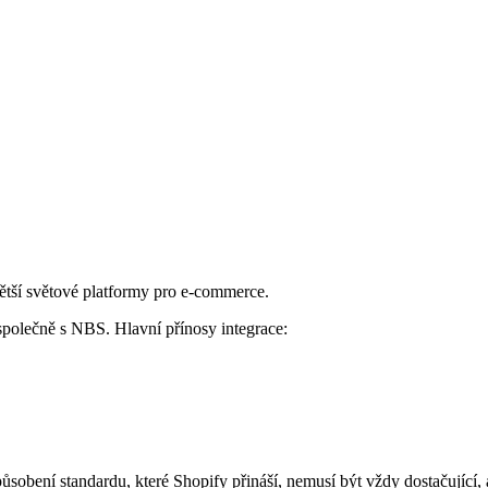
ětší světové platformy pro e-commerce.
olečně s NBS. Hlavní přínosy integrace:
působení standardu, které Shopify přináší, nemusí být vždy dostačující