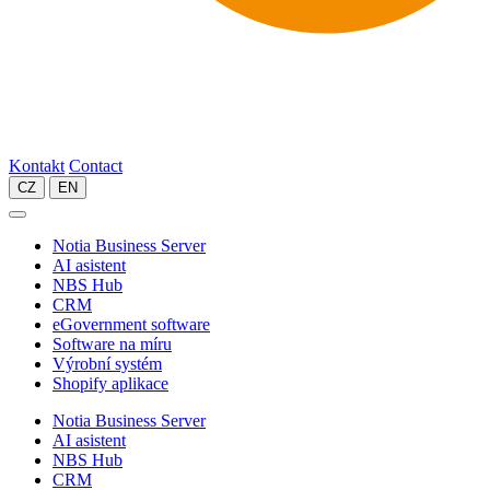
Kontakt
Contact
CZ
EN
Notia Business Server
AI asistent
NBS Hub
CRM
eGovernment software
Software na míru
Výrobní systém
Shopify aplikace
Notia Business Server
AI asistent
NBS Hub
CRM