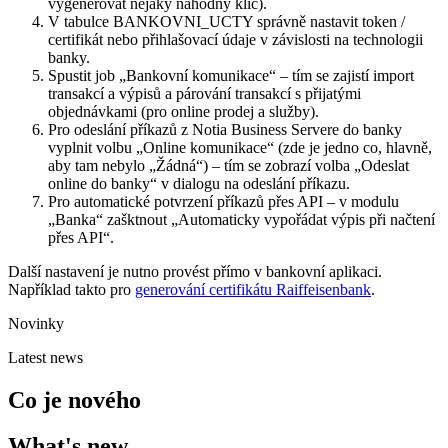
vygenerovat nějaký náhodný klíč).
V tabulce BANKOVNI_UCTY správně nastavit token /
certifikát nebo přihlašovací údaje v závislosti na technologii
banky.
Spustit job „Bankovní komunikace“ – tím se zajistí import
transakcí a výpisů a párování transakcí s přijatými
objednávkami (pro online prodej a služby).
Pro odeslání příkazů z Notia Business Servere do banky
vyplnit volbu „Online komunikace“ (zde je jedno co, hlavně,
aby tam nebylo „Žádná“) – tím se zobrazí volba „Odeslat
online do banky“ v dialogu na odeslání příkazu.
Pro automatické potvrzení příkazů přes API – v modulu
„Banka“ zašktnout „Automaticky vypořádat výpis při načtení
přes API“.
Další nastavení je nutno provést přímo v bankovní aplikaci.
Například takto pro
generování certifikátu Raiffeisenbank
.
Novinky
Latest news
Co je nového
What's new