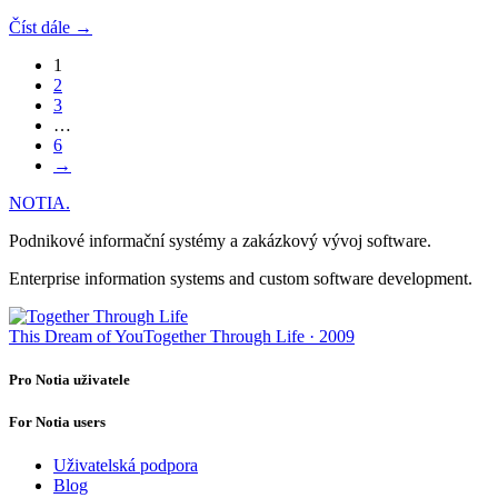
Číst dále →
1
2
3
…
6
→
NOTIA
.
Podnikové informační systémy a zakázkový vývoj software.
Enterprise information systems and custom software development.
This Dream of You
Together Through Life · 2009
Pro Notia uživatele
For Notia users
Uživatelská podpora
Blog